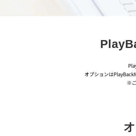
Play
Pla
オプションはPlayBa
※
オ