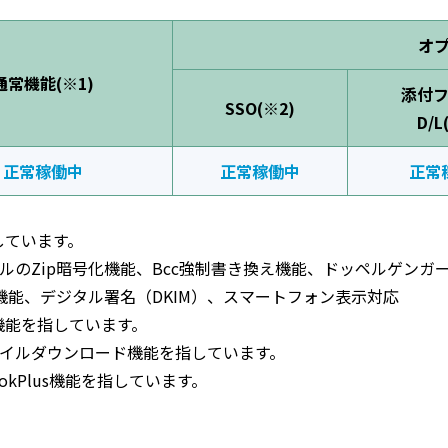
オ
通常機能(※1)
添付
SSO(※2)
D/L
正常稼働中
正常稼働中
正常
しています。
ァイルのZip暗号化機能、Bcc強制書き換え機能、ドッペルゲン
能、デジタル署名（DKIM）、スマートフォン表示対応
機能を指しています。
ファイルダウンロード機能を指しています。
ookPlus機能を指しています。