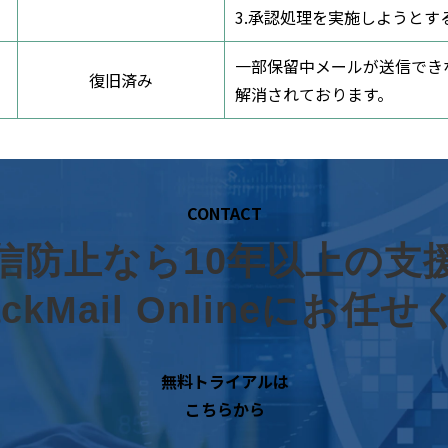
3.承認処理を実施しようと
一部保留中メールが送信でき
復旧済み
解消されております。
CONTACT
信防止なら10年以上の支
BackMail Onlineにお任
無料トライアルは
こちらから