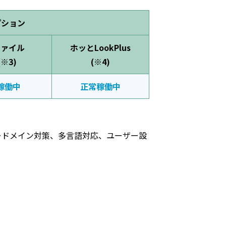
プション
ファイル
ホッとLookPlus
(※3)
(※4)
稼働中
正常稼働中
ガードメイン対策、多言語対応、ユーザー設