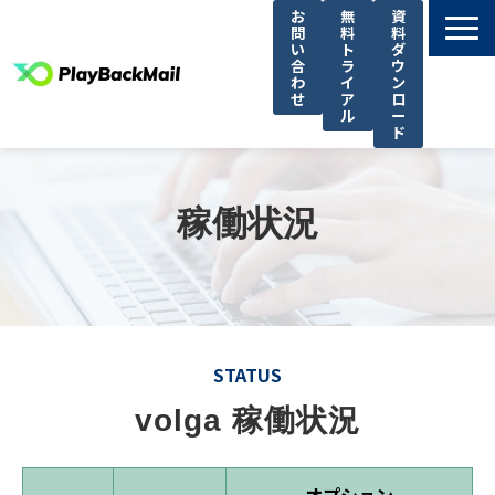
お
無
資
問
料
料
い
ト
ダ
合
ラ
ウ
わ
イ
ン
せ
ア
ロ
ル
ー
ド
選ばれる理由
PlayBackMail Onlineとは
稼働状況
オプション
料金・注意事項
お知らせ/リリースノート
コラム
STATUS
よくあるご質問
volga 稼働状況
稼働状況
オプション