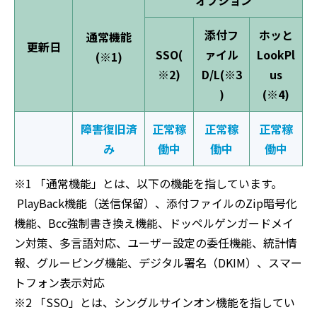
添付フ
ホッと
通常機能
更新日
SSO(
ァイル
LookPl
(※1)
※2)
D/L(※3
us
)
(※4)
障害復旧済
正常稼
正常稼
正常稼
み
働中
働中
働中
※1 「通常機能」とは、以下の機能を指しています。
PlayBack機能（送信保留）、添付ファイルのZip暗号化
機能、Bcc強制書き換え機能、ドッペルゲンガードメイ
ン対策、多言語対応、ユーザー設定の委任機能、統計情
報、グルーピング機能、デジタル署名（DKIM）、スマー
トフォン表示対応
※2 「SSO」とは、シングルサインオン機能を指してい