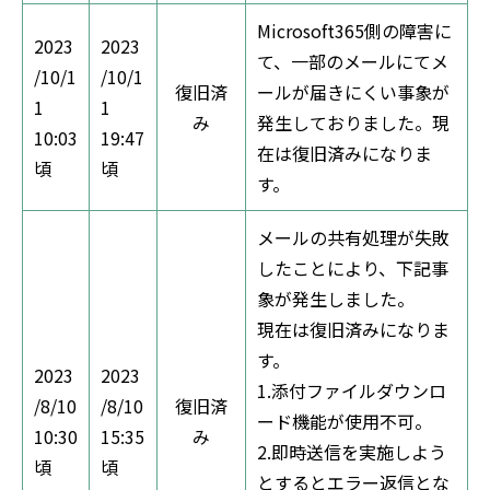
Microsoft365側の障害に
2023
2023
て、一部のメールにてメ
/10/1
/10/1
復旧済
ールが届きにくい事象が
1
1
み
発生しておりました。現
10:03
19:47
在は復旧済みになりま
頃
頃
す。
メールの共有処理が失敗
したことにより、下記事
象が発生しました。
現在は復旧済みになりま
す。
2023
2023
1.添付ファイルダウンロ
/8/10
/8/10
復旧済
ード機能が使用不可。
10:30
15:35
み
2.即時送信を実施しよう
頃
頃
とするとエラー返信とな